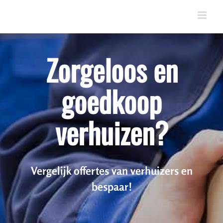
Skip
to
content
Zorgeloos en
goedkoop
verhuizen?
Vergelijk offertes van verhuizers en
bespaar!