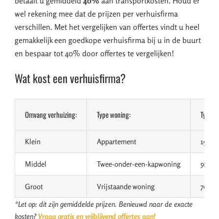
betaalt u gemiddeld
40%
aan transportkosten. Houd er
wel rekening mee dat de prijzen per verhuisfirma
verschillen. Met het vergelijken van offertes vindt u heel
gemakkelijk een goedkope verhuisfirma bij u in de buurt
en bespaar tot 40% door offertes te vergelijken!
Wat kost een verhuisfirma?
Omvang verhuizing:
Type woning:
Type v
Klein
Appartement
19 m³
Middel
Twee-onder-een-kapwoning
50 m³
Groot
Vrijstaande woning
70 m³
*Let op: dit zijn gemiddelde prijzen. Benieuwd naar de exacte
kosten?
Vraag gratis en vrijblijvend offertes aan!