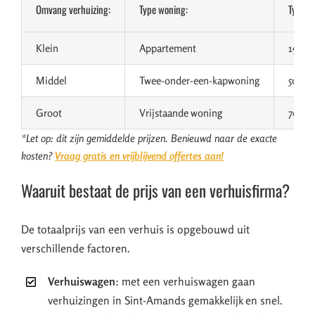
Omvang verhuizing:
Type woning:
Type v
Klein
Appartement
19 m³
Middel
Twee-onder-een-kapwoning
50 m³
Groot
Vrijstaande woning
70 m³
*Let op: dit zijn gemiddelde prijzen. Benieuwd naar de exacte
kosten?
Vraag gratis en vrijblijvend offertes aan!
Waaruit bestaat de prijs van een verhuisfirma?
De totaalprijs van een verhuis is opgebouwd uit
verschillende factoren.
Verhuiswagen
: met een verhuiswagen gaan
verhuizingen in Sint-Amands gemakkelijk en snel.