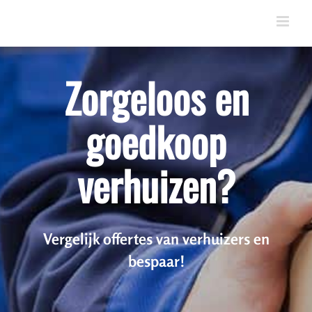
Skip
to
content
Zorgeloos en
goedkoop
verhuizen?
Vergelijk offertes van verhuizers en
bespaar!