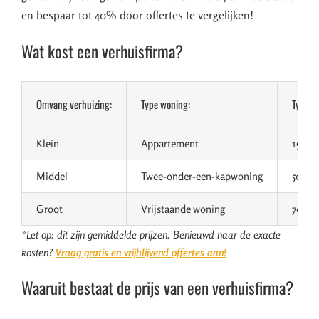
en bespaar tot 40% door offertes te vergelijken!
Wat kost een verhuisfirma?
Omvang verhuizing:
Type woning:
Type v
Klein
Appartement
19 m³
Middel
Twee-onder-een-kapwoning
50 m³
Groot
Vrijstaande woning
70 m³
*Let op: dit zijn gemiddelde prijzen. Benieuwd naar de exacte
kosten?
Vraag gratis en vrijblijvend offertes aan!
Waaruit bestaat de prijs van een verhuisfirma?