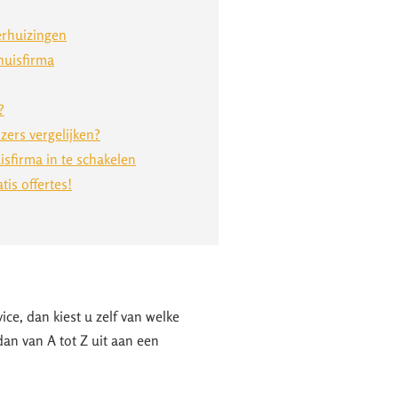
erhuizingen
huisfirma
?
zers vergelijken?
sfirma in te schakelen
is offertes!
ce, dan kiest u zelf van welke
dan van A tot Z uit aan een