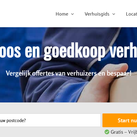
Home
Verhuisgids
Locat
oos en goedkoop ver
Vergelijk offertes van verhuizers en bespaar!
Start nu
Gratis – Vrij