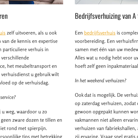
eren
Bedrijfsverhuizing van A 
uis
zelf uitvoeren, als u ook
Een
bedrijfsverhuis
is complex
en van de kennis en expertise
voorbereiding. Een verhuisfir
 particuliere verhuis in
samen met één van uw medewe
verschillende
Alles wat u nodig hebt voor u
ice, het meubeltransport en
hoeft zelf geen inpakmateriaa
e verhuisdienst u gebruik wilt
In het weekend verhuizen?
nvloed op de verhuisdag.
Ook dat is mogelijk. De verhu
service?
op zaterdag verhuizen, zoda
j u weg, waardoor u zo
gewoon opgepakt kunnen wor
 geen zware dozen te tillen en
vakmannen niet alleen ervarin
et rond met spierpijn.
verhuizen van fabriekshallen,
soonlijke tips met betrekking
zij ervaring. Vraag snel grati