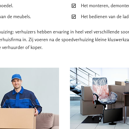
boedel.
Het monteren, demonter
 van de meubels.
Het bedienen van de ladd
huizing: verhuizers hebben ervaring in heel veel verschillende so
erhuisfirma in. Zij voeren na de spoedverhuizing kleine kluswerk
e verhuurder of koper.