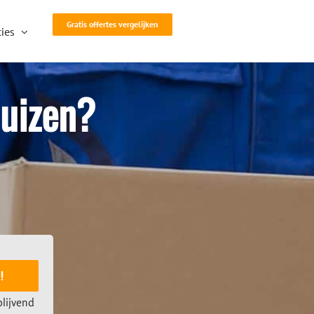
Gratis offertes vergelijken
ies
huizen?
!
blijvend