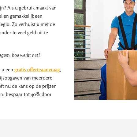
jn? Als u gebruik maakt van
el en gemakkelijk een
egio. Zo verhuist u met de
nder te veel geld uit te
egem: hoe werkt het?
t u een
gratis offerteaanvraag
,
prijsopgaven van meerdere
ft nu de kans op de prijzen
ken: bespaar tot 40% door