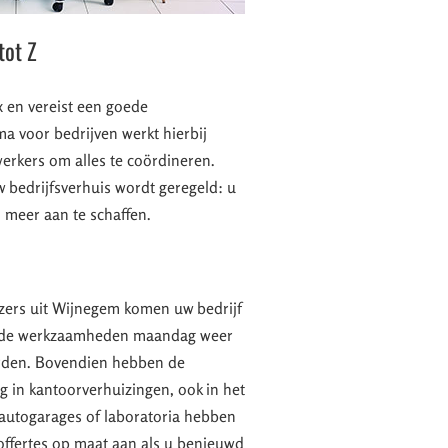
tot Z
 en vereist een goede
ma voor bedrijven werkt hierbij
rkers om alles te coördineren.
w bedrijfsverhuis wordt geregeld: u
l meer aan te schaffen.
izers uit Wijnegem komen uw bedrijf
t de werkzaamheden maandag weer
den. Bovendien hebben de
g in kantoorverhuizingen, ook in het
 autogarages of laboratoria hebben
s offertes op maat aan als u benieuwd