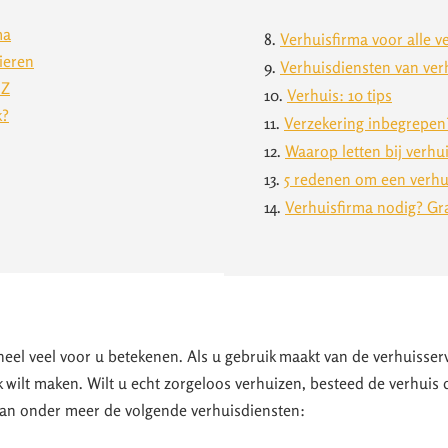
ma
8.
Verhuisfirma voor alle v
ieren
9.
Verhuisdiensten van ver
 Z
10.
Verhuis: 10 tips
k?
11.
Verzekering inbegrepen
12.
Waarop letten bij verhui
13.
5 redenen om een verhui
14.
Verhuisfirma nodig? Grat
eel veel voor u betekenen. Als u gebruik maakt van de verhuisservi
 wilt maken. Wilt u echt zorgeloos verhuizen, besteed de verhuis 
van onder meer de volgende verhuisdiensten: