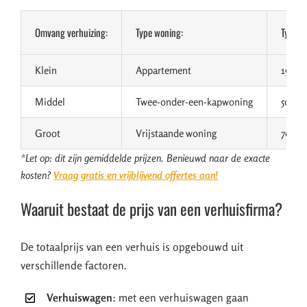
Omvang verhuizing:
Type woning:
Type v
Klein
Appartement
19 m³
Middel
Twee-onder-een-kapwoning
50 m³
Groot
Vrijstaande woning
70 m³
*Let op: dit zijn gemiddelde prijzen. Benieuwd naar de exacte
kosten?
Vraag gratis en vrijblijvend offertes aan!
Waaruit bestaat de prijs van een verhuisfirma?
De totaalprijs van een verhuis is opgebouwd uit
verschillende factoren.
Verhuiswagen
: met een verhuiswagen gaan