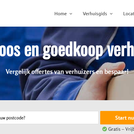
Home
Verhuisgids
Locat
oos en goedkoop ver
Vergelijk offertes van verhuizers en bespaar!
Start nu
Gratis – Vrij