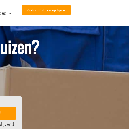
Gratis offertes vergelijken
ies
huizen?
!
blijvend