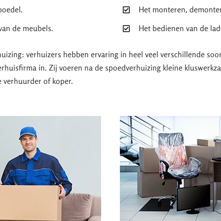
boedel.
Het monteren, demonter
 van de meubels.
Het bedienen van de ladd
huizing: verhuizers hebben ervaring in heel veel verschillende so
erhuisfirma in. Zij voeren na de spoedverhuizing kleine kluswerk
e verhuurder of koper.