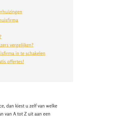
erhuizingen
huisfirma
?
zers vergelijken?
sfirma in te schakelen
is offertes!
e, dan kiest u zelf van welke
an van A tot Z uit aan een