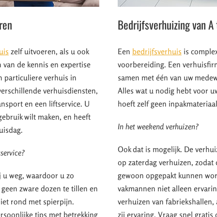
eren
Bedrijfsverhuizing van A 
uis
zelf uitvoeren, als u ook
Een
bedrijfsverhuis
is complex
en van de kennis en expertise
voorbereiding. Een verhuisfir
 particuliere verhuis in
samen met één van uw medewe
verschillende verhuisdiensten,
Alles wat u nodig hebt voor u
nsport en een liftservice. U
hoeft zelf geen inpakmateriaa
 gebruik wilt maken, en heeft
In het weekend verhuizen?
uisdag.
Ook dat is mogelijk. De verhui
service?
op zaterdag verhuizen, zoda
j u weg, waardoor u zo
gewoon opgepakt kunnen wor
 geen zware dozen te tillen en
vakmannen niet alleen ervarin
et rond met spierpijn.
verhuizen van fabriekshallen,
soonlijke tips met betrekking
zij ervaring. Vraag snel grati