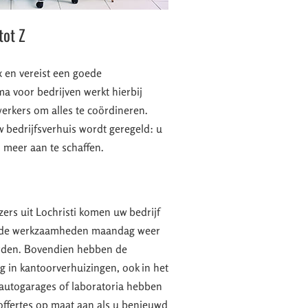
tot Z
 en vereist een goede
ma voor bedrijven werkt hierbij
rkers om alles te coördineren.
w bedrijfsverhuis wordt geregeld: u
l meer aan te schaffen.
zers uit Lochristi komen uw bedrijf
t de werkzaamheden maandag weer
den. Bovendien hebben de
g in kantoorverhuizingen, ook in het
 autogarages of laboratoria hebben
s offertes op maat aan als u benieuwd