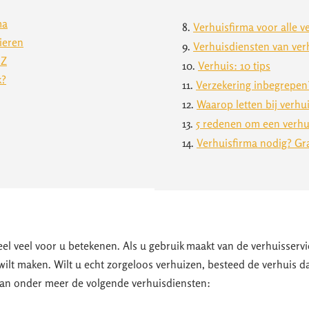
ma
8.
Verhuisfirma voor alle v
ieren
9.
Verhuisdiensten van ver
 Z
10.
Verhuis: 10 tips
k?
11.
Verzekering inbegrepen
12.
Waarop letten bij verhui
13.
5 redenen om een verhui
14.
Verhuisfirma nodig? Grat
eel veel voor u betekenen. Als u gebruik maakt van de verhuisservic
 wilt maken. Wilt u echt zorgeloos verhuizen, besteed de verhuis d
van onder meer de volgende verhuisdiensten: